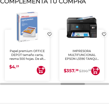
COMPLEMENTA TU COMPRA
Papel premium OFFICE
IMPRESORA
DEPOT tamaño carta,
MULTIFUNCIONAL
resma 500 hojas. De alta
EPSON L5590 TANQUE
blancura y acabado
DE TINTA (IMPRIME,
$4.
uniforme, ideal para
COPIA Y ESCANEA)
23
$357.
impresoras de inyección
38
55
$390.
de tinta y láser,
fotocopiadoras y uso
general de oficina.