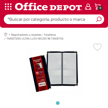
0
Ingresar Codigo Pos
Registradores y carpetas
Tarjeteros
TARJETERO ULTRA LUJO NEGRO 96 TARJETAS