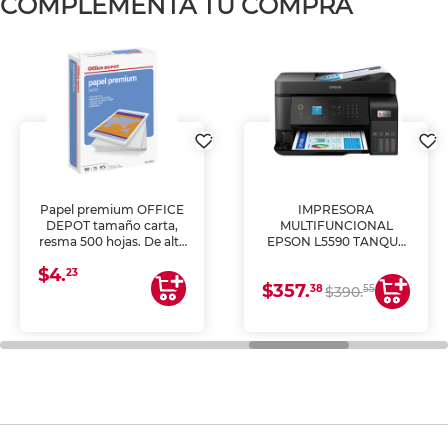
COMPLEMENTA TU COMPRA
Papel premium OFFICE
IMPRESORA
DEPOT tamaño carta,
MULTIFUNCIONAL
resma 500 hojas. De alta
EPSON L5590 TANQUE
blancura y acabado
DE TINTA (IMPRIME,
$4.
uniforme, ideal para
COPIA Y ESCANEA)
23
$357.
impresoras de inyección
38
55
$390.
de tinta y láser,
fotocopiadoras y uso
general de oficina.