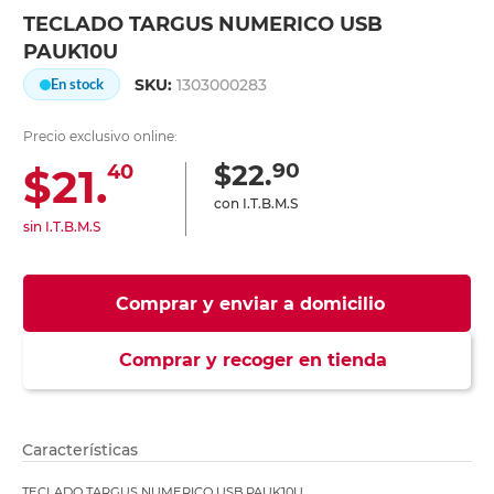
TECLADO TARGUS NUMERICO USB
PAUK10U
SKU:
1303000283
En stock
Precio exclusivo online:
90
$22.
$21.
40
con I.T.B.M.S
sin I.T.B.M.S
Comprar y enviar a domicilio
Comprar y recoger en tienda
Características
TECLADO TARGUS NUMERICO USB PAUK10U