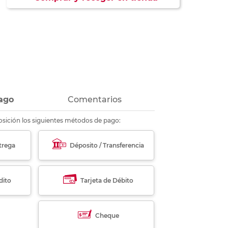
ás
ás
ás
ás
ago
Comentarios
sición los siguientes métodos de pago:
trega
Déposito / Transferencia
dito
Tarjeta de Débito
Cheque