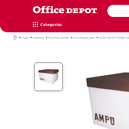
Categorías
Viaje
Maletas
Mochila Roller
Uncategorized
CAJA AMPO PARA A
Computa
Impresor
Televisor
Escritori
Papel de 
Artículos
Mochilas
Maletas
escritorio
multifunc
copiado
oficina
Televisore
Mesas de t
Mochilas e
Maletas y 
Escáners
Computador
Papel bon
Accesorios
Media Str
Escritorios
Estuches
Maletas c
Multifunci
iMac
Cajas de p
Organizad
Accesorio
Escritorios
Loncheras
Maletines
Impresora
Monitores
Papel eco
Dispensado
Mochilas 
Escáners y
Papel car
Bandejas d
Gamers
Gadgets
Decoraci
Rollos
Etiquetas
Reglas y 
Accesorio
Drones y a
Lámparas
Rollos par
Etiquetas 
Juegos de
impresión
separador
Xbox
Wearables
Relojes de
Instrumen
Películas y
Etiquetador
Nintendo
Gadgets
Cuadros y
Tijeras Esc
repuestos
Play statio
Reglas