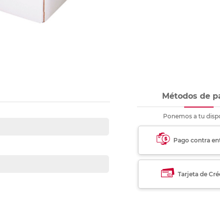
nkjet y láser
Ver más
Ver más
Ver más
Ver m
Ver m
Ver m
Ver m
para carpeta
Ver más
Métodos de p
Ponemos a tu dispo
Pago contra en
Tarjeta de Cré