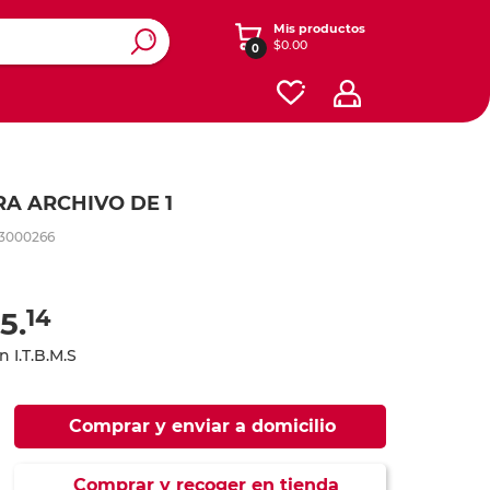
Mis productos
$0.00
0
ros y
y diseño
enimiento
Ver otras categorías
esorios
Accesorios para iPads y
Registradores y carpetas
Dibujo
A ARCHIVO DE 1
tablets
Cajas
3000266
onales
s
Software
Contabilidad y Administración
Energía
ás
ás
ás
Planificación
14
5.
Redes
Seguridad y Mantenimiento
n I.T.B.M.S
iféricos
Celular
Cables
Herramientas
te
Cafetería y limpieza
Comprar y enviar a domicilio
o
lar
 expandibles
Empaque
 y mouse
one y iPod
Comprar y recoger en tienda