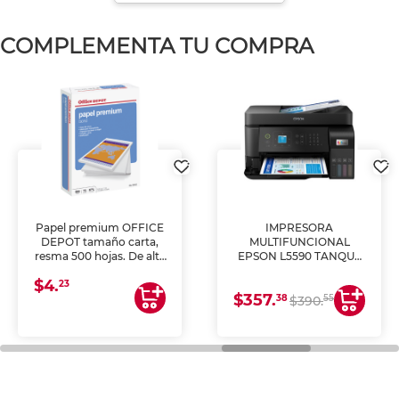
COMPLEMENTA TU COMPRA
Papel premium OFFICE
IMPRESORA
DEPOT tamaño carta,
MULTIFUNCIONAL
resma 500 hojas. De alta
EPSON L5590 TANQUE
blancura y acabado
DE TINTA (IMPRIME,
$4.
uniforme, ideal para
COPIA Y ESCANEA)
23
$357.
impresoras de inyección
38
55
$390.
de tinta y láser,
fotocopiadoras y uso
general de oficina.