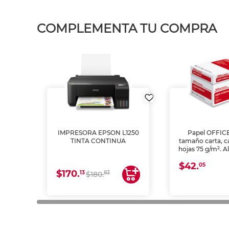
COMPLEMENTA TU COMPRA
IMPRESORA EPSON L1250
Papel OFFIC
TINTA CONTINUA
tamaño carta, c
hojas 75 g/m². A
y opacidad para
$42.
láser e inkjet.
05
$170.
13
83
$180.
impresión de a
en oficinas y 