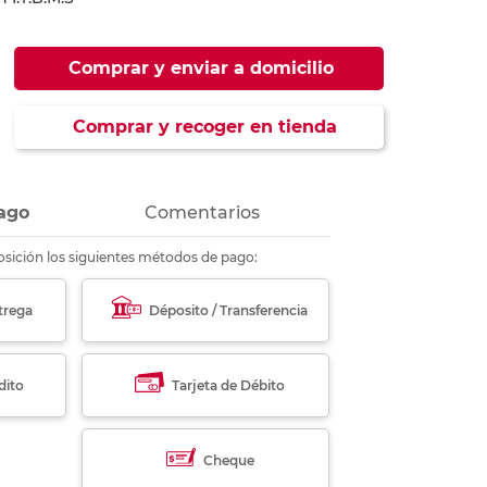
ás
ás
ás
ás
Comprar y enviar a domicilio
Comprar y recoger en tienda
ago
Comentarios
sición los siguientes métodos de pago:
trega
Déposito / Transferencia
dito
Tarjeta de Débito
Cheque