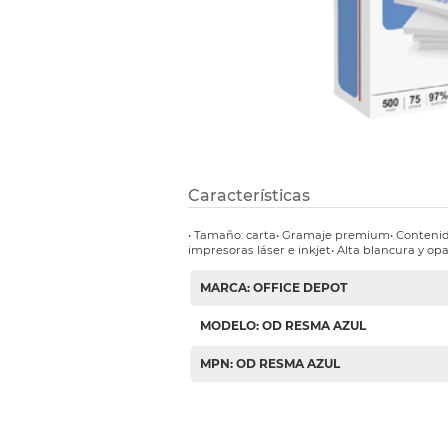
Etiquetas i
Refuerzos 
Características
• Tamaño: carta• Gramaje premium• Contenid
impresoras láser e inkjet• Alta blancura y op
MARCA: OFFICE DEPOT
MODELO: OD RESMA AZUL
MPN: OD RESMA AZUL