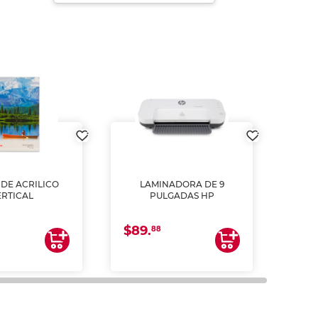
DE ACRILICO
LAMINADORA DE 9
Pap
ERTICAL
PULGADAS HP
DE
resm
b
$89.
$4.
un
88
2
impre
tinta 
y us