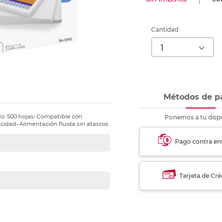
nkjet y láser
Ver más
Ver más
Ver más
Ver m
Ver m
Ver m
Ver m
para carpeta
Ver más
Cantidad
Métodos de p
o: 500 hojas• Compatible con
Ponemos a tu dispo
acidad• Alimentación fluida sin atascos
Pago contra en
Tarjeta de Cré