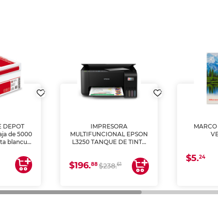
E DEPOT
IMPRESORA
MARCO 
aja de 5000
MULTIFUNCIONAL EPSON
V
lta blancura
L3250 TANQUE DE TINTA
 impresoras
(IMPRIME, COPIA Y
$5.
 Ideal para
ESCANEA)
24
$196.
88
61
lto volumen
$238.
negocios.