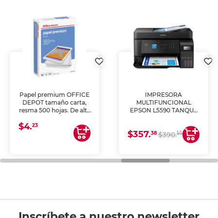
Papel premium OFFICE
IMPRESORA
DEPOT tamaño carta,
MULTIFUNCIONAL
resma 500 hojas. De alta
EPSON L5590 TANQUE
blancura y acabado
DE TINTA (IMPRIME,
$4.
uniforme, ideal para
COPIA Y ESCANEA)
23
$357.
impresoras de inyección
38
55
$390.
de tinta y láser,
fotocopiadoras y uso
general de oficina.
Inscríbete a nuestro newsletter