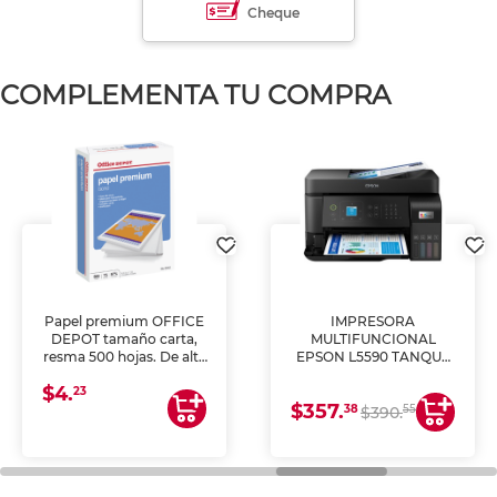
Cheque
COMPLEMENTA TU COMPRA
Papel premium OFFICE
IMPRESORA
DEPOT tamaño carta,
MULTIFUNCIONAL
resma 500 hojas. De alta
EPSON L5590 TANQUE
blancura y acabado
DE TINTA (IMPRIME,
$4.
uniforme, ideal para
COPIA Y ESCANEA)
23
$357.
impresoras de inyección
38
55
$390.
de tinta y láser,
fotocopiadoras y uso
general de oficina.