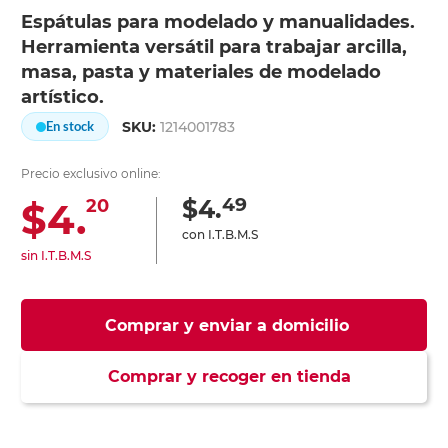
Espátulas para modelado y manualidades.
Herramienta versátil para trabajar arcilla,
masa, pasta y materiales de modelado
artístico.
SKU:
1214001783
En stock
Precio exclusivo online:
49
$4.
$4.
20
con I.T.B.M.S
sin I.T.B.M.S
Comprar y enviar a domicilio
Comprar y recoger en tienda