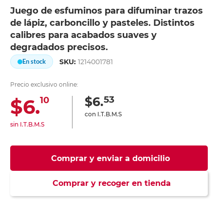
Juego de esfuminos para difuminar trazos
de lápiz, carboncillo y pasteles. Distintos
calibres para acabados suaves y
degradados precisos.
SKU:
1214001781
En stock
Precio exclusivo online:
53
$6.
$6.
10
con I.T.B.M.S
sin I.T.B.M.S
Comprar y enviar a domicilio
Comprar y recoger en tienda