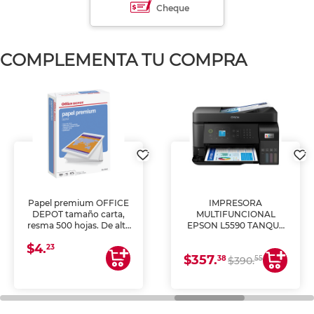
Cheque
COMPLEMENTA TU COMPRA
Papel premium OFFICE
IMPRESORA
DEPOT tamaño carta,
MULTIFUNCIONAL
resma 500 hojas. De alta
EPSON L5590 TANQUE
blancura y acabado
DE TINTA (IMPRIME,
$4.
uniforme, ideal para
COPIA Y ESCANEA)
23
$357.
impresoras de inyección
38
55
$390.
de tinta y láser,
fotocopiadoras y uso
general de oficina.