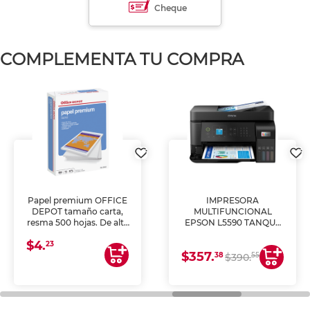
Cheque
COMPLEMENTA TU COMPRA
Papel premium OFFICE
IMPRESORA
DEPOT tamaño carta,
MULTIFUNCIONAL
resma 500 hojas. De alta
EPSON L5590 TANQUE
blancura y acabado
DE TINTA (IMPRIME,
$4.
uniforme, ideal para
COPIA Y ESCANEA)
23
$357.
impresoras de inyección
38
55
$390.
de tinta y láser,
fotocopiadoras y uso
general de oficina.