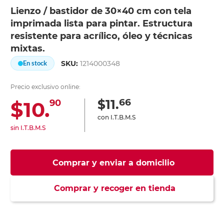
Lienzo / bastidor de 30×40 cm con tela
imprimada lista para pintar. Estructura
resistente para acrílico, óleo y técnicas
mixtas.
SKU:
1214000348
En stock
Precio exclusivo online:
66
$11.
$10.
90
con I.T.B.M.S
sin I.T.B.M.S
Comprar y enviar a domicilio
Comprar y recoger en tienda