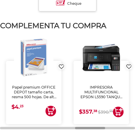
Cheque
COMPLEMENTA TU COMPRA
Papel premium OFFICE
IMPRESORA
DEPOT tamaño carta,
MULTIFUNCIONAL
resma 500 hojas. De alta
EPSON L5590 TANQUE
blancura y acabado
DE TINTA (IMPRIME,
$4.
uniforme, ideal para
COPIA Y ESCANEA)
23
$357.
impresoras de inyección
38
55
$390.
de tinta y láser,
fotocopiadoras y uso
general de oficina.