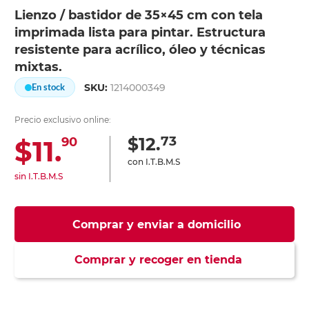
Lienzo / bastidor de 35×45 cm con tela
imprimada lista para pintar. Estructura
resistente para acrílico, óleo y técnicas
mixtas.
SKU:
1214000349
En stock
Precio exclusivo online:
73
$12.
$11.
90
con I.T.B.M.S
sin I.T.B.M.S
Comprar y enviar a domicilio
Comprar y recoger en tienda