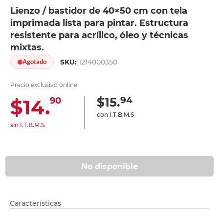
Lienzo / bastidor de 40×50 cm con tela
imprimada lista para pintar. Estructura
resistente para acrílico, óleo y técnicas
mixtas.
SKU:
1214000350
Agotado
Precio exclusivo online:
94
$15.
$14.
90
con I.T.B.M.S
sin I.T.B.M.S
No disponible
Características