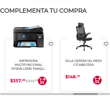
COMPLEMENTA TU COMPRA
IMPRESORA
SILLA GERENCIAL MESH
MULTIFUNCIONAL
C/CABECERA
EPSON L5590 TANQUE
DE TINTA (IMPRIME,
$148.
COPIA Y ESCANEA)
73
$357.
38
55
$390.