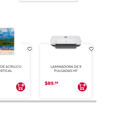
DE ACRILICO
LAMINADORA DE 9
Pap
ERTICAL
PULGADAS HP
DE
resm
b
$89.
$4.
un
88
2
impre
tinta 
y us