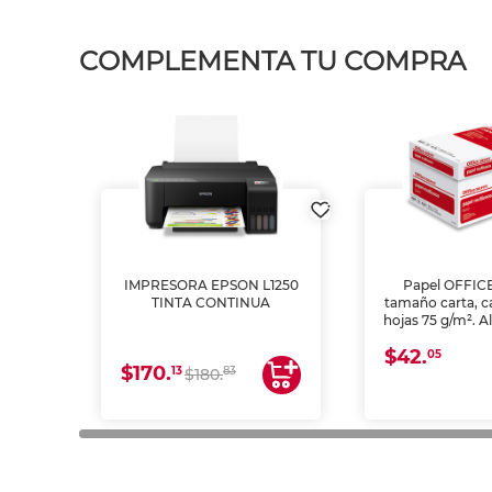
COMPLEMENTA TU COMPRA
IMPRESORA EPSON L1250
Papel OFFIC
TINTA CONTINUA
tamaño carta, c
hojas 75 g/m². A
y opacidad para
$42.
láser e inkjet.
05
$170.
13
83
$180.
impresión de a
en oficinas y 