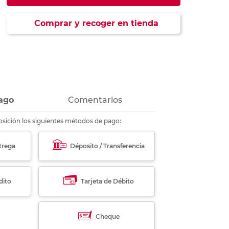
ás
ás
ás
ás
Comprar y recoger en tienda
ago
Comentarios
sición los siguientes métodos de pago:
trega
Déposito / Transferencia
dito
Tarjeta de Débito
Cheque