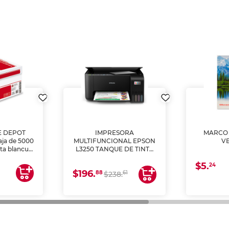
E DEPOT
IMPRESORA
MARCO 
aja de 5000
MULTIFUNCIONAL EPSON
V
lta blancura
L3250 TANQUE DE TINTA
 impresoras
(IMPRIME, COPIA Y
$5.
 Ideal para
ESCANEA)
24
$196.
88
61
lto volumen
$238.
negocios.