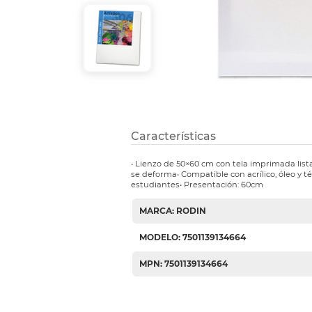
Etiquetas i
Refuerzos 
Características
• Lienzo de 50×60 cm con tela imprimada list
se deforma• Compatible con acrílico, óleo y té
estudiantes• Presentación: 60cm
MARCA: RODIN
MODELO: 7501139134664
MPN: 7501139134664