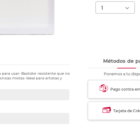
nkjet y láser
Ver más
Ver más
Ver más
Ver m
Ver m
Ver m
Ver m
para carpeta
Ver más
Métodos de p
a para usar• Bastidor resistente que no
Ponemos a tu dispo
cnicas mixtas• Ideal para artistas y
Pago contra en
Tarjeta de Cré