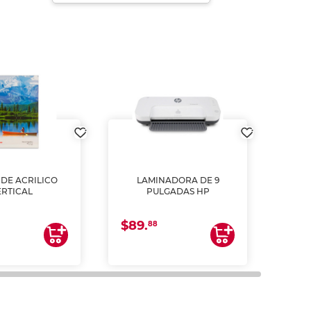
DE ACRILICO
LAMINADORA DE 9
Pap
ERTICAL
PULGADAS HP
DE
resm
b
$89.
$4.
un
88
2
impre
tinta 
y us