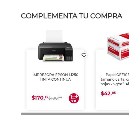
COMPLEMENTA TU COMPRA
IMPRESORA EPSON L1250
Papel OFFIC
TINTA CONTINUA
tamaño carta, c
hojas 75 g/m². A
y opacidad para
$42.
láser e inkjet.
05
$170.
13
83
$180.
impresión de a
en oficinas y 