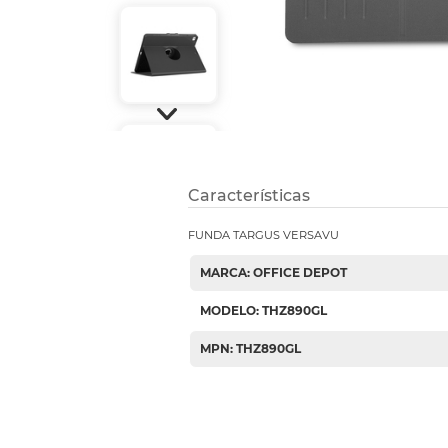
Etiquetas i
Refuerzos 
Características
FUNDA TARGUS VERSAVU
MARCA: OFFICE DEPOT
MODELO: THZ890GL
MPN: THZ890GL