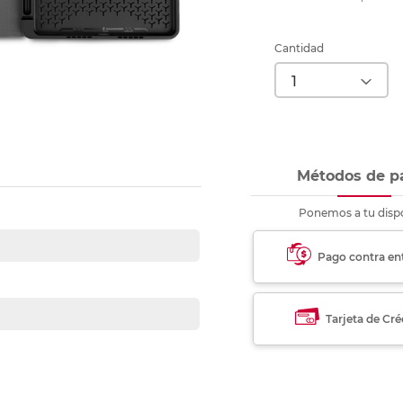
nkjet y láser
Ver más
Ver más
Ver más
Ver m
Ver m
Ver m
Ver m
para carpeta
Ver más
Cantidad
Métodos de p
Ponemos a tu dispo
Pago contra en
Tarjeta de Cré