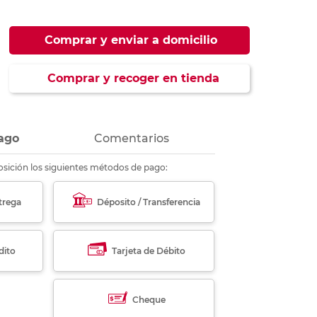
ás
ás
ás
ás
Comprar y enviar a domicilio
Comprar y recoger en tienda
ago
Comentarios
sición los siguientes métodos de pago:
trega
Déposito / Transferencia
dito
Tarjeta de Débito
Cheque