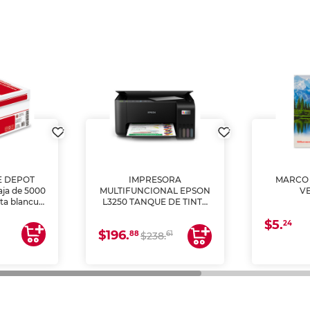
E DEPOT
IMPRESORA
MARCO 
aja de 5000
MULTIFUNCIONAL EPSON
V
lta blancura
L3250 TANQUE DE TINTA
 impresoras
(IMPRIME, COPIA Y
$5.
 Ideal para
ESCANEA)
24
$196.
88
61
lto volumen
$238.
negocios.