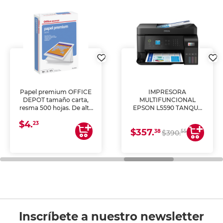
Papel premium OFFICE
IMPRESORA
DEPOT tamaño carta,
MULTIFUNCIONAL
resma 500 hojas. De alta
EPSON L5590 TANQUE
blancura y acabado
DE TINTA (IMPRIME,
$4.
uniforme, ideal para
COPIA Y ESCANEA)
23
$357.
impresoras de inyección
38
55
$390.
de tinta y láser,
fotocopiadoras y uso
general de oficina.
Inscríbete a nuestro newsletter