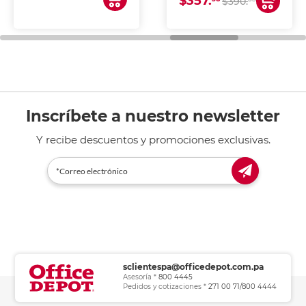
$357.
$390.
de tinta y láser,
fotocopiadoras y uso
general de oficina.
Inscríbete a nuestro newsletter
Y recibe descuentos y promociones exclusivas.
sclientespa@officedepot.com.pa
Asesoría *
800 4445
Pedidos y cotizaciones *
271 00 71/800 4444