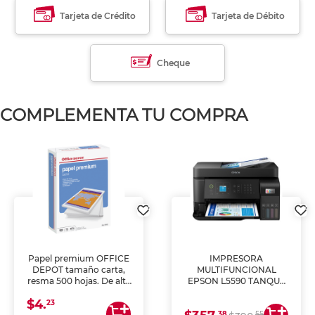
Tarjeta de Crédito
Tarjeta de Débito
Cheque
COMPLEMENTA TU COMPRA
Papel premium OFFICE
IMPRESORA
DEPOT tamaño carta,
MULTIFUNCIONAL
resma 500 hojas. De alta
EPSON L5590 TANQUE
blancura y acabado
DE TINTA (IMPRIME,
$4.
uniforme, ideal para
COPIA Y ESCANEA)
23
impresoras de inyección
38
55