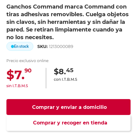
Ganchos Command marca Command con
tiras adhesivas removibles. Cuelga objetos
sin clavos, sin herramientas y sin dañar la
pared. Se retiran limpiamente cuando ya
no los necesites.
SKU:
1213000089
En stock
Precio exclusivo online:
45
$8.
$7.
90
con I.T.B.M.S
sin I.T.B.M.S
Comprar y enviar a domicilio
Comprar y recoger en tienda