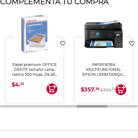
COMPLEMENTA TU COMPRA
Papel premium OFFICE
IMPRESORA
DEPOT tamaño carta,
MULTIFUNCIONAL
resma 500 hojas. De alta
EPSON L5590 TANQUE
blancura y acabado
DE TINTA (IMPRIME,
$4.
uniforme, ideal para
COPIA Y ESCANEA)
23
$357.
impresoras de inyección
38
55
$390.
de tinta y láser,
fotocopiadoras y uso
general de oficina.