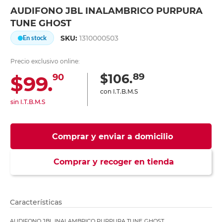
AUDIFONO JBL INALAMBRICO PURPURA
TUNE GHOST
SKU:
1310000503
En stock
Precio exclusivo online:
89
$106.
$99.
90
con I.T.B.M.S
sin I.T.B.M.S
Comprar y enviar a domicilio
Comprar y recoger en tienda
Características
AUDIFONO JBL INALAMBRICO PURPURA TUNE GHOST