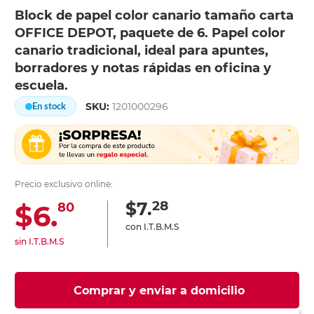
Block de papel color canario tamaño carta
OFFICE DEPOT, paquete de 6. Papel color
canario tradicional, ideal para apuntes,
borradores y notas rápidas en oficina y
escuela.
SKU:
1201000296
En stock
Precio exclusivo online:
28
$7.
$6.
80
con I.T.B.M.S
sin I.T.B.M.S
Comprar y enviar a domicilio