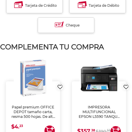
Tarjeta de Crédito
Tarjeta de Débito
Cheque
COMPLEMENTA TU COMPRA
Papel premium OFFICE
IMPRESORA
DEPOT tamaño carta,
MULTIFUNCIONAL
resma 500 hojas. De alta
EPSON L5590 TANQUE
blancura y acabado
DE TINTA (IMPRIME,
$4.
uniforme, ideal para
COPIA Y ESCANEA)
23
$357.
impresoras de inyección
38
55
$390.