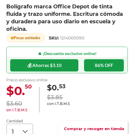
Bolígrafo marca Office Depot de tinta
fluida y trazo uniforme. Escritura cómoda
y duradera para uso diario en escuela y
oficina.
SKU:
1214000090
Pocas unidades
🔥 ¡Descuento exclusivo online!
💰 Ahorras $3.10
86% OFF
Precio exclusivo online:
53
$0.
$0.
50
$3.85
$3.60
con I.T.B.M.S
sin I.T.B.M.S
Cantidad
Comprar y recoger en tienda