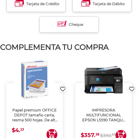
Tarjeta de Crédito
Tarjeta de Débito
Cheque
COMPLEMENTA TU COMPRA
Papel premium OFFICE
IMPRESORA
DEPOT tamaño carta,
MULTIFUNCIONAL
resma 500 hojas. De alta
EPSON L5590 TANQUE
blancura y acabado
DE TINTA (IMPRIME,
$4.
uniforme, ideal para
COPIA Y ESCANEA)
23
$357.
impresoras de inyección
38
55
$390.