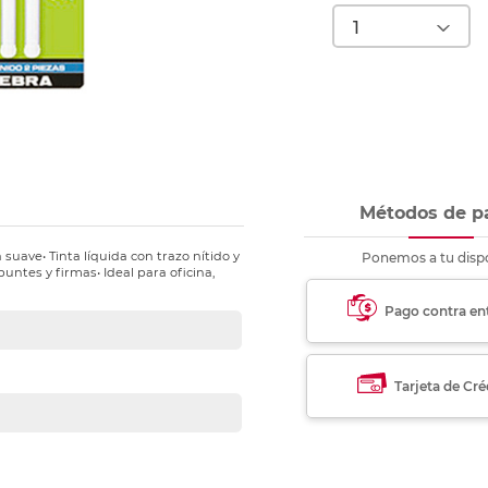
nkjet y láser
Ver más
Ver más
Ver más
Ver m
Ver m
Ver m
Ver m
para carpeta
Ver más
Métodos de p
 suave• Tinta líquida con trazo nítido y
Ponemos a tu dispo
untes y firmas• Ideal para oficina,
Pago contra en
Tarjeta de Cré