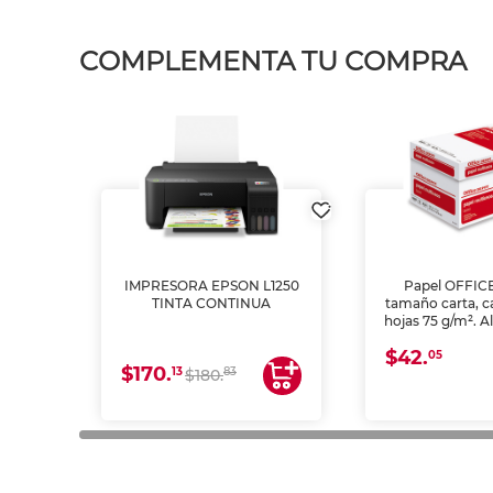
COMPLEMENTA TU COMPRA
IMPRESORA EPSON L1250
Papel OFFIC
TINTA CONTINUA
tamaño carta, c
hojas 75 g/m². A
y opacidad para
$42.
láser e inkjet.
05
$170.
13
83
$180.
impresión de a
en oficinas y 