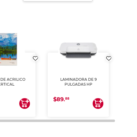
DE ACRILICO
LAMINADORA DE 9
Pap
ERTICAL
PULGADAS HP
DE
resm
b
$89.
$4.
un
88
2
impre
tinta 
y us