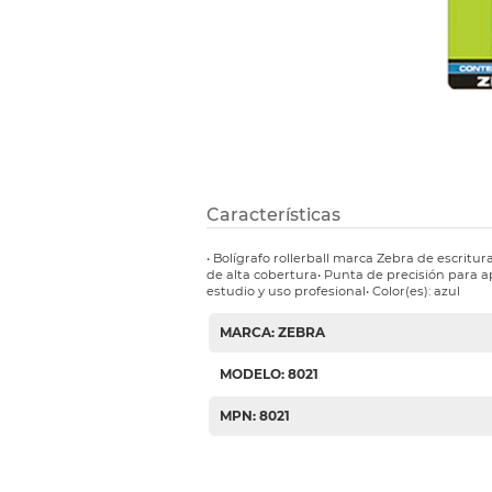
Etiquetas i
Refuerzos 
Características
• Bolígrafo rollerball marca Zebra de escritura
de alta cobertura• Punta de precisión para ap
estudio y uso profesional• Color(es): azul
MARCA: ZEBRA
MODELO: 8021
MPN: 8021