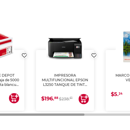
E DEPOT
IMPRESORA
MARCO 
aja de 5000
MULTIFUNCIONAL EPSON
V
lta blancura
L3250 TANQUE DE TINTA
 impresoras
(IMPRIME, COPIA Y
$5.
 Ideal para
ESCANEA)
24
$196.
88
61
lto volumen
$238.
negocios.