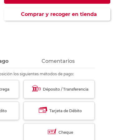
ás
ás
ás
ás
Comprar y recoger en tienda
ago
Comentarios
sición los siguientes métodos de pago:
trega
Déposito / Transferencia
dito
Tarjeta de Débito
Cheque