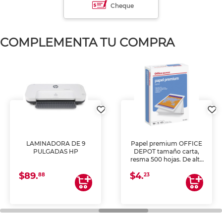
Cheque
COMPLEMENTA TU COMPRA
LAMINADORA DE 9
Papel premium OFFICE
PULGADAS HP
DEPOT tamaño carta,
resma 500 hojas. De alta
blancura y acabado
$89.
$4.
uniforme, ideal para
88
23
impresoras de inyección
de tinta y láser,
fotocopiadoras y uso
general de oficina.