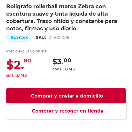
Bolígrafo rollerball marca Zebra con
escritura suave y tinta líquida de alta
cobertura. Trazo nítido y constante para
notas, firmas y uso diario.
SKU:
1214002019
En stock
Precio exclusivo online:
00
$3.
$2.
80
con I.T.B.M.S
sin I.T.B.M.S
Comprar y enviar a domicilio
Comprar y recoger en tienda