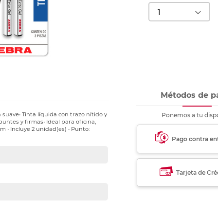
nkjet y láser
Ver más
Ver más
Ver más
Ver m
Ver m
Ver m
Ver m
para carpeta
Ver más
Métodos de p
 suave• Tinta líquida con trazo nítido y
Ponemos a tu dispo
untes y firmas• Ideal para oficina,
m • Incluye 2 unidad(es) • Punto:
Pago contra en
Tarjeta de Cré