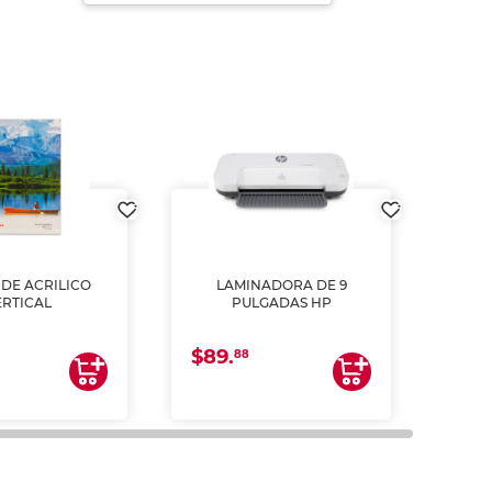
DE ACRILICO
LAMINADORA DE 9
Pap
ERTICAL
PULGADAS HP
DE
resm
b
$89.
$4.
un
88
2
impre
tinta 
y us