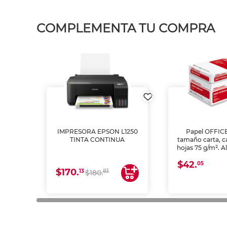
COMPLEMENTA TU COMPRA
IMPRESORA EPSON L1250
Papel OFFIC
TINTA CONTINUA
tamaño carta, c
hojas 75 g/m². A
y opacidad para
$42.
láser e inkjet.
05
$170.
13
83
$180.
impresión de a
en oficinas y 