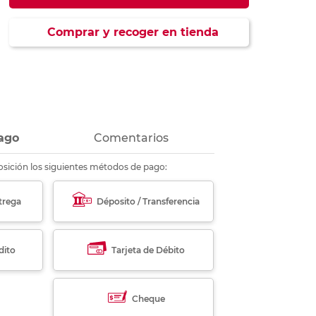
ás
ás
ás
ás
Comprar y recoger en tienda
ago
Comentarios
sición los siguientes métodos de pago:
trega
Déposito / Transferencia
dito
Tarjeta de Débito
Cheque