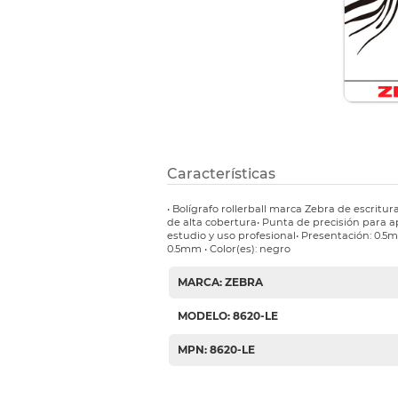
Etiquetas i
Refuerzos 
Características
• Bolígrafo rollerball marca Zebra de escritura
de alta cobertura• Punta de precisión para ap
estudio y uso profesional• Presentación: 0.5m
0.5mm • Color(es): negro
MARCA: ZEBRA
MODELO: 8620-LE
MPN: 8620-LE