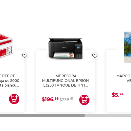
E DEPOT
IMPRESORA
MARCO 
aja de 5000
MULTIFUNCIONAL EPSON
V
lta blancura
L3250 TANQUE DE TINTA
 impresoras
(IMPRIME, COPIA Y
$5.
 Ideal para
ESCANEA)
24
$196.
88
61
lto volumen
$238.
negocios.