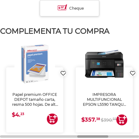
Cheque
COMPLEMENTA TU COMPRA
Papel premium OFFICE
IMPRESORA
DEPOT tamaño carta,
MULTIFUNCIONAL
resma 500 hojas. De alta
EPSON L5590 TANQUE
blancura y acabado
DE TINTA (IMPRIME,
$4.
uniforme, ideal para
COPIA Y ESCANEA)
23
$357.
impresoras de inyección
38
55
$390.
de tinta y láser,
fotocopiadoras y uso
general de oficina.