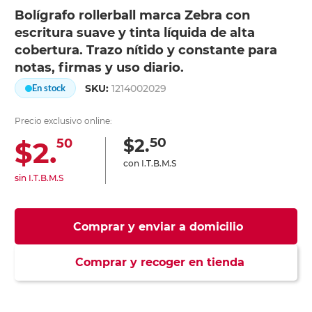
Bolígrafo rollerball marca Zebra con
escritura suave y tinta líquida de alta
cobertura. Trazo nítido y constante para
notas, firmas y uso diario.
SKU:
1214002029
En stock
Precio exclusivo online:
50
$2.
$2.
50
con I.T.B.M.S
sin I.T.B.M.S
Comprar y enviar a domicilio
Comprar y recoger en tienda