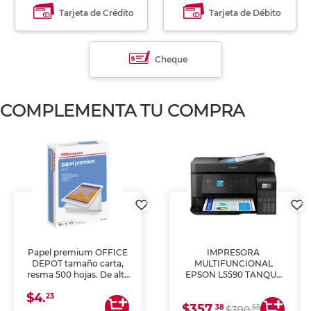
Tarjeta de Crédito
Tarjeta de Débito
Cheque
COMPLEMENTA TU COMPRA
Papel premium OFFICE
IMPRESORA
DEPOT tamaño carta,
MULTIFUNCIONAL
resma 500 hojas. De alta
EPSON L5590 TANQUE
blancura y acabado
DE TINTA (IMPRIME,
$4.
uniforme, ideal para
COPIA Y ESCANEA)
23
$357.
impresoras de inyección
38
55
$390.