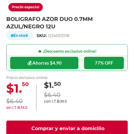
BOLIGRAFO AZOR DUO 0.7MM
AZUL/NEGRO 12U
SKU:
1214003118
En stock
🔥 ¡Descuento exclusivo online!
💰 Ahorras $4.90
77% OFF
Precio exclusivo online:
50
$1.
$1.
50
$6.40
$6.40
con I.T.B.M.S
sin I.T.B.M.S
Comprar y enviar a domicilio