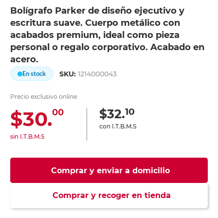
Bolígrafo Parker de diseño ejecutivo y
escritura suave. Cuerpo metálico con
acabados premium, ideal como pieza
personal o regalo corporativo. Acabado en
acero.
SKU:
1214000043
En stock
Precio exclusivo online:
10
$32.
$30.
00
con I.T.B.M.S
sin I.T.B.M.S
Comprar y enviar a domicilio
Comprar y recoger en tienda