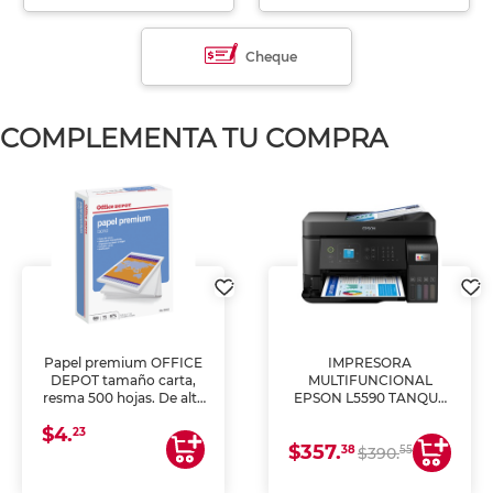
Cheque
COMPLEMENTA TU COMPRA
Papel premium OFFICE
IMPRESORA
DEPOT tamaño carta,
MULTIFUNCIONAL
resma 500 hojas. De alta
EPSON L5590 TANQUE
blancura y acabado
DE TINTA (IMPRIME,
$4.
uniforme, ideal para
COPIA Y ESCANEA)
23
$357.
impresoras de inyección
38
55
$390.
de tinta y láser,
fotocopiadoras y uso