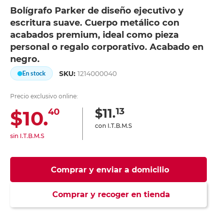
Bolígrafo Parker de diseño ejecutivo y
escritura suave. Cuerpo metálico con
acabados premium, ideal como pieza
personal o regalo corporativo. Acabado en
negro.
SKU:
1214000040
En stock
Precio exclusivo online:
13
$11.
$10.
40
con I.T.B.M.S
sin I.T.B.M.S
Comprar y enviar a domicilio
Comprar y recoger en tienda