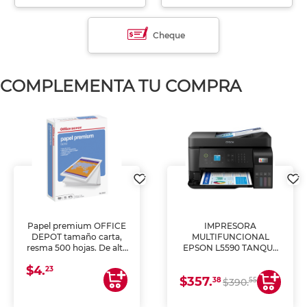
Cheque
COMPLEMENTA TU COMPRA
Papel premium OFFICE
IMPRESORA
DEPOT tamaño carta,
MULTIFUNCIONAL
resma 500 hojas. De alta
EPSON L5590 TANQUE
blancura y acabado
DE TINTA (IMPRIME,
$4.
uniforme, ideal para
COPIA Y ESCANEA)
23
$357.
impresoras de inyección
38
55
$390.
de tinta y láser,
fotocopiadoras y uso