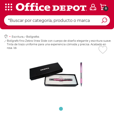
0
Ingresar Codigo Pos
Escritura
Bolígrafos
Bolígrafo fino Zebra línea Slide con cuerpo de diseño elegante y escritura suave.
Tinta de trazo uniforme para una experiencia cómoda y precisa. Acabado en
rosa. Ideal para uso ejecutivo, regalo o detalle profesional.