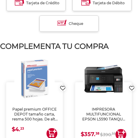
Tarjeta de Crédito
Tarjeta de Débito
Cheque
COMPLEMENTA TU COMPRA
Papel premium OFFICE
IMPRESORA
DEPOT tamaño carta,
MULTIFUNCIONAL
resma 500 hojas. De alta
EPSON L5590 TANQUE
blancura y acabado
DE TINTA (IMPRIME,
$4.
uniforme, ideal para
COPIA Y ESCANEA)
23
$357.
impresoras de inyección
38
55
$390.