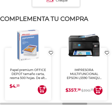
Cheque
COMPLEMENTA TU COMPRA
Papel premium OFFICE
IMPRESORA
DEPOT tamaño carta,
MULTIFUNCIONAL
resma 500 hojas. De alta
EPSON L5590 TANQUE
blancura y acabado
DE TINTA (IMPRIME,
$4.
uniforme, ideal para
COPIA Y ESCANEA)
23
$357.
impresoras de inyección
38
55
$390.
de tinta y láser,
fotocopiadoras y uso
general de oficina.