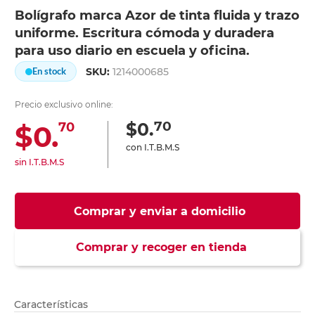
Bolígrafo marca Azor de tinta fluida y trazo
uniforme. Escritura cómoda y duradera
para uso diario en escuela y oficina.
SKU:
1214000685
En stock
Precio exclusivo online:
70
$0.
$0.
70
con I.T.B.M.S
sin I.T.B.M.S
Comprar y enviar a domicilio
Comprar y recoger en tienda
Características