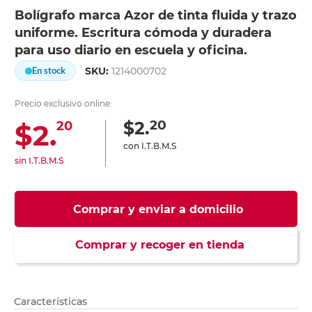
Bolígrafo marca Azor de tinta fluida y trazo
uniforme. Escritura cómoda y duradera
para uso diario en escuela y oficina.
SKU:
1214000702
En stock
Precio exclusivo online:
20
$2.
$2.
20
con I.T.B.M.S
sin I.T.B.M.S
Comprar y enviar a domicilio
Comprar y recoger en tienda
Características