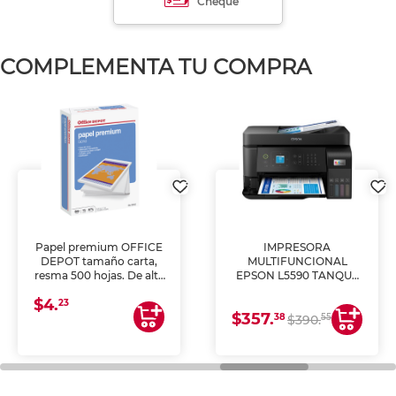
Cheque
COMPLEMENTA TU COMPRA
Papel premium OFFICE
IMPRESORA
DEPOT tamaño carta,
MULTIFUNCIONAL
resma 500 hojas. De alta
EPSON L5590 TANQUE
blancura y acabado
DE TINTA (IMPRIME,
$4.
uniforme, ideal para
COPIA Y ESCANEA)
23
$357.
impresoras de inyección
38
55
$390.
de tinta y láser,
fotocopiadoras y uso
general de oficina.