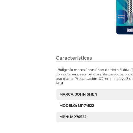
Etiquetas i
Refuerzos 
Características
• Bolígrafo marca John Shen de tinta fluida•
cómodo para escribir durante períodos prolon
uso diario• Presentación: 0.7mm • Incluye 3 un
azul
MARCA: JOHN SHEN
MODELO: MP74522
MPN: MP74522