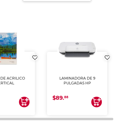
DE ACRILICO
LAMINADORA DE 9
Pap
ERTICAL
PULGADAS HP
DE
resm
b
$89.
$4.
un
88
2
impre
tinta 
y us