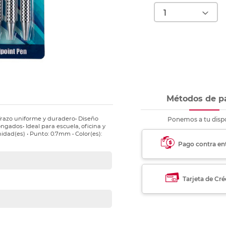
nkjet y láser
Ver más
Ver más
Ver más
Ver m
Ver m
Ver m
Ver m
para carpeta
Ver más
Métodos de p
 Trazo uniforme y duradero• Diseño
Ponemos a tu dispo
gados• Ideal para escuela, oficina y
idad(es) • Punto: 0.7mm • Color(es):
Pago contra en
Tarjeta de Cré