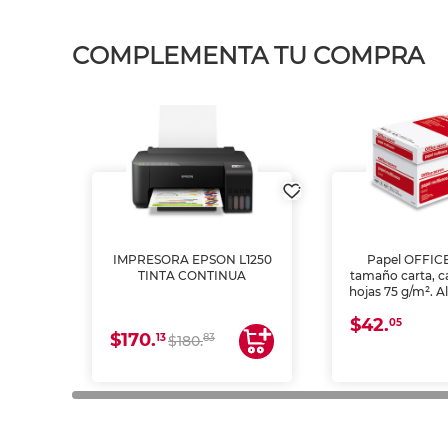
COMPLEMENTA TU COMPRA
IMPRESORA EPSON L1250
Papel OFFIC
TINTA CONTINUA
tamaño carta, c
hojas 75 g/m². A
y opacidad para
$42.
láser e inkjet.
05
$170.
13
83
$180.
impresión de a
en oficinas y 