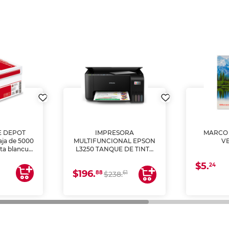
E DEPOT
IMPRESORA
MARCO 
aja de 5000
MULTIFUNCIONAL EPSON
V
lta blancura
L3250 TANQUE DE TINTA
 impresoras
(IMPRIME, COPIA Y
$5.
 Ideal para
ESCANEA)
24
$196.
88
61
lto volumen
$238.
negocios.