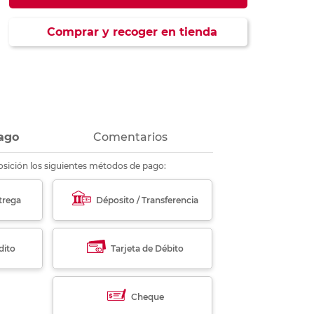
ás
ás
ás
ás
Comprar y recoger en tienda
ago
Comentarios
sición los siguientes métodos de pago:
trega
Déposito / Transferencia
dito
Tarjeta de Débito
Cheque