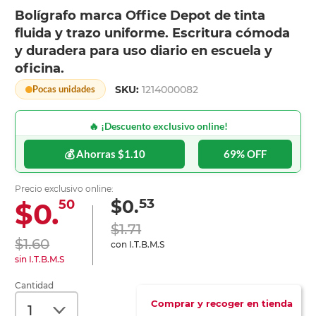
Bolígrafo marca Office Depot de tinta
fluida y trazo uniforme. Escritura cómoda
y duradera para uso diario en escuela y
oficina.
SKU:
1214000082
Pocas unidades
🔥 ¡Descuento exclusivo online!
💰 Ahorras $1.10
69% OFF
Precio exclusivo online:
53
$0.
$0.
50
$1.71
$1.60
con I.T.B.M.S
sin I.T.B.M.S
Cantidad
Comprar y recoger en tienda