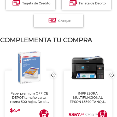
Tarjeta de Crédito
Tarjeta de Débito
Cheque
COMPLEMENTA TU COMPRA
Papel premium OFFICE
IMPRESORA
DEPOT tamaño carta,
MULTIFUNCIONAL
resma 500 hojas. De alta
EPSON L5590 TANQUE
blancura y acabado
DE TINTA (IMPRIME,
$4.
uniforme, ideal para
COPIA Y ESCANEA)
23
$357.
impresoras de inyección
38
55
$390.