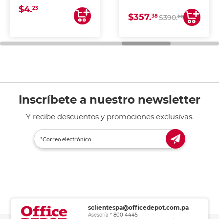
blancura y acabado
DE TINTA (IMPRIME,
$4.
uniforme, ideal para
COPIA Y ESCANEA)
23
$357.
impresoras de inyección
38
55
$390.
de tinta y láser,
fotocopiadoras y uso
general de oficina.
Inscríbete a nuestro newsletter
Y recibe descuentos y promociones exclusivas.
sclientespa@officedepot.com.pa
Asesoría *
800 4445