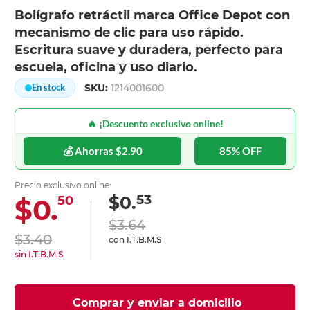
Bolígrafo retráctil marca Office Depot con
mecanismo de clic para uso rápido.
Escritura suave y duradera, perfecto para
escuela, oficina y uso diario.
SKU:
1214001600
En stock
🔥 ¡Descuento exclusivo online!
💰 Ahorras $2.90
85% OFF
Precio exclusivo online:
53
$0.
$0.
50
$3.64
$3.40
con I.T.B.M.S
sin I.T.B.M.S
Comprar y enviar a domicilio