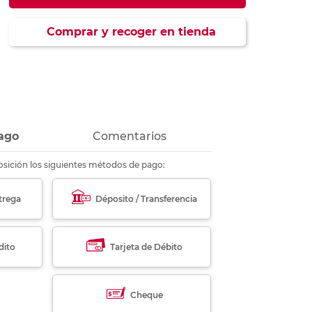
ás
ás
ás
ás
Comprar y recoger en tienda
ago
Comentarios
sición los siguientes métodos de pago:
trega
Déposito / Transferencia
dito
Tarjeta de Débito
Cheque