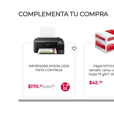
COMPLEMENTA TU COMPRA
IMPRESORA EPSON L1250
Papel OFFIC
TINTA CONTINUA
tamaño carta, c
hojas 75 g/m². A
y opacidad para
$42.
láser e inkjet.
05
$170.
13
83
$180.
impresión de a
en oficinas y 