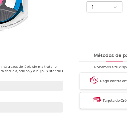
nkjet y láser
Ver más
Ver más
Ver más
Ver m
Ver m
Ver m
Ver m
para carpeta
Ver más
Métodos de p
na trazos de lápiz sin maltratar el
Ponemos a tu dispo
a escuela, oficina y dibujo• Blister de 1
Pago contra en
Tarjeta de Cré