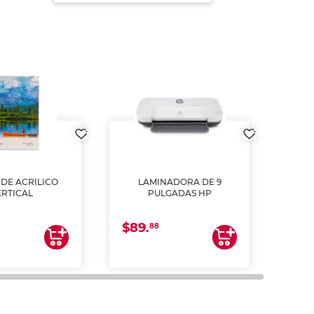
DE ACRILICO
LAMINADORA DE 9
Pap
ERTICAL
PULGADAS HP
DE
resm
b
$89.
$4.
un
88
2
impre
tinta 
y us