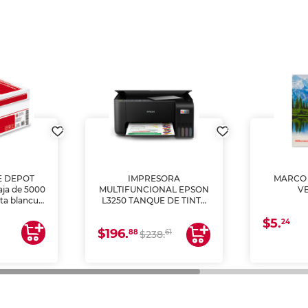
E DEPOT
IMPRESORA
MARCO 
aja de 5000
MULTIFUNCIONAL EPSON
V
lta blancura
L3250 TANQUE DE TINTA
 impresoras
(IMPRIME, COPIA Y
$5.
 Ideal para
ESCANEA)
24
$196.
88
61
lto volumen
$238.
negocios.