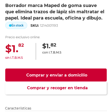
Borrador marca Maped de goma suave
que elimina trazos de lápiz sin maltratar el
papel. Ideal para escuela, oficina y dibujo.
SKU:
1214001193
En stock
Precio exclusivo online:
82
$1.
$1.
82
con I.T.B.M.S
sin I.T.B.M.S
Comprar y enviar a domicilio
Comprar y recoger en tienda
Características