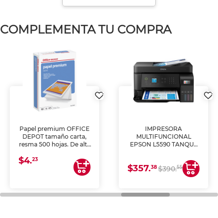
COMPLEMENTA TU COMPRA
Papel premium OFFICE
IMPRESORA
DEPOT tamaño carta,
MULTIFUNCIONAL
resma 500 hojas. De alta
EPSON L5590 TANQUE
blancura y acabado
DE TINTA (IMPRIME,
$4.
uniforme, ideal para
COPIA Y ESCANEA)
23
$357.
impresoras de inyección
38
55
$390.
de tinta y láser,
fotocopiadoras y uso
general de oficina.