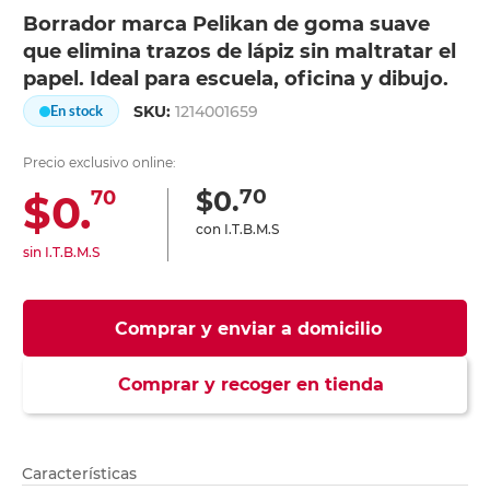
Borrador marca Pelikan de goma suave
que elimina trazos de lápiz sin maltratar el
papel. Ideal para escuela, oficina y dibujo.
SKU:
1214001659
En stock
Precio exclusivo online:
70
$0.
$0.
70
con I.T.B.M.S
sin I.T.B.M.S
Comprar y enviar a domicilio
Comprar y recoger en tienda
Características