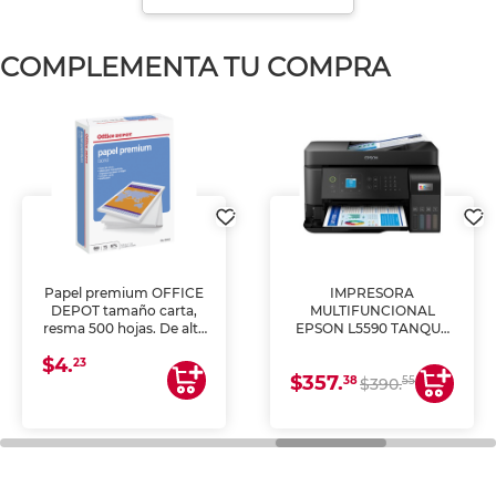
COMPLEMENTA TU COMPRA
Papel premium OFFICE
IMPRESORA
DEPOT tamaño carta,
MULTIFUNCIONAL
resma 500 hojas. De alta
EPSON L5590 TANQUE
blancura y acabado
DE TINTA (IMPRIME,
$4.
uniforme, ideal para
COPIA Y ESCANEA)
23
$357.
impresoras de inyección
38
55
$390.
de tinta y láser,
fotocopiadoras y uso
general de oficina.