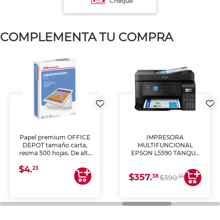
Cheque
COMPLEMENTA TU COMPRA
Papel premium OFFICE
IMPRESORA
DEPOT tamaño carta,
MULTIFUNCIONAL
resma 500 hojas. De alta
EPSON L5590 TANQUE
blancura y acabado
DE TINTA (IMPRIME,
$4.
uniforme, ideal para
COPIA Y ESCANEA)
23
$357.
impresoras de inyección
38
55
$390.
de tinta y láser,
fotocopiadoras y uso
general de oficina.