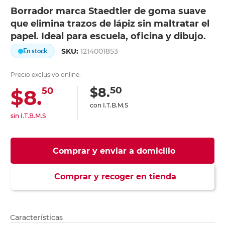
Borrador marca Staedtler de goma suave
que elimina trazos de lápiz sin maltratar el
papel. Ideal para escuela, oficina y dibujo.
SKU:
1214001853
En stock
Precio exclusivo online:
50
$8.
$8.
50
con I.T.B.M.S
sin I.T.B.M.S
Comprar y enviar a domicilio
Comprar y recoger en tienda
Características