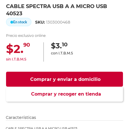
CABLE SPECTRA USB A A MICRO USB
40523
SKU:
1303000468
En stock
Precio exclusivo online:
10
$3.
$2.
90
con I.T.B.M.S
sin I.T.B.M.S
Comprar y enviar a domicilio
Comprar y recoger en tienda
Características
CABLE SPECTRA USB A A MICRO USB 40523