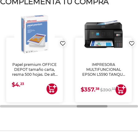
COMPLEMENTA TU COMPRA
Papel premium OFFICE
IMPRESORA
DEPOT tamaño carta,
MULTIFUNCIONAL
resma 500 hojas. De alta
EPSON L5590 TANQUE
blancura y acabado
DE TINTA (IMPRIME,
$4.
uniforme, ideal para
COPIA Y ESCANEA)
23
$357.
impresoras de inyección
38
55
$390.
de tinta y láser,
fotocopiadoras y uso
general de oficina.