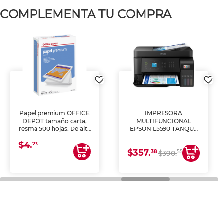
COMPLEMENTA TU COMPRA
Papel premium OFFICE
IMPRESORA
DEPOT tamaño carta,
MULTIFUNCIONAL
resma 500 hojas. De alta
EPSON L5590 TANQUE
blancura y acabado
DE TINTA (IMPRIME,
$4.
uniforme, ideal para
COPIA Y ESCANEA)
23
$357.
impresoras de inyección
38
55
$390.
de tinta y láser,
fotocopiadoras y uso
general de oficina.