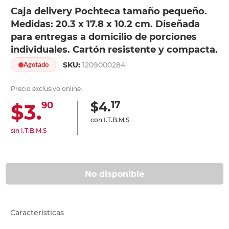
Caja delivery Pochteca tamaño pequeño.
Medidas: 20.3 x 17.8 x 10.2 cm. Diseñada
para entregas a domicilio de porciones
individuales. Cartón resistente y compacta.
SKU:
1209000284
Agotado
Precio exclusivo online:
17
$4.
$3.
90
con I.T.B.M.S
sin I.T.B.M.S
No disponible
Características