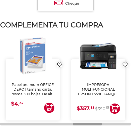
Cheque
COMPLEMENTA TU COMPRA
Papel premium OFFICE
IMPRESORA
DEPOT tamaño carta,
MULTIFUNCIONAL
resma 500 hojas. De alta
EPSON L5590 TANQUE
blancura y acabado
DE TINTA (IMPRIME,
$4.
uniforme, ideal para
COPIA Y ESCANEA)
23
$357.
impresoras de inyección
38
55
$390.
de tinta y láser,
fotocopiadoras y uso
general de oficina.