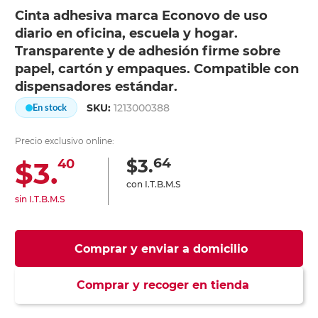
Cinta adhesiva marca Econovo de uso
diario en oficina, escuela y hogar.
Transparente y de adhesión firme sobre
papel, cartón y empaques. Compatible con
dispensadores estándar.
SKU:
1213000388
En stock
Precio exclusivo online:
64
$3.
$3.
40
con I.T.B.M.S
sin I.T.B.M.S
Comprar y enviar a domicilio
Comprar y recoger en tienda