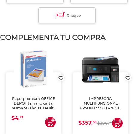
Cheque
COMPLEMENTA TU COMPRA
Papel premium OFFICE
IMPRESORA
DEPOT tamaño carta,
MULTIFUNCIONAL
resma 500 hojas. De alta
EPSON L5590 TANQUE
blancura y acabado
DE TINTA (IMPRIME,
$4.
uniforme, ideal para
COPIA Y ESCANEA)
23
$357.
impresoras de inyección
38
55
$390.
de tinta y láser,
fotocopiadoras y uso