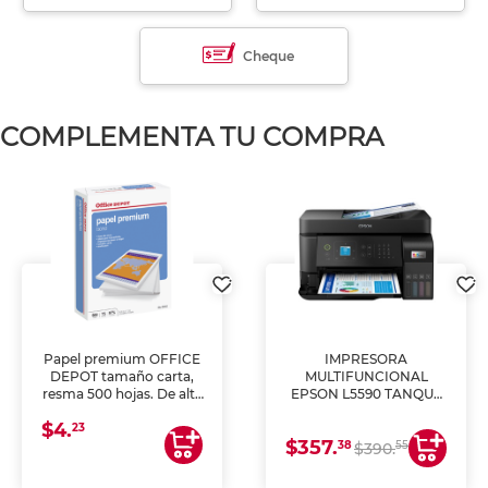
Cheque
COMPLEMENTA TU COMPRA
Papel premium OFFICE
IMPRESORA
DEPOT tamaño carta,
MULTIFUNCIONAL
resma 500 hojas. De alta
EPSON L5590 TANQUE
blancura y acabado
DE TINTA (IMPRIME,
$4.
uniforme, ideal para
COPIA Y ESCANEA)
23
$357.
impresoras de inyección
38
55
$390.
de tinta y láser,
fotocopiadoras y uso