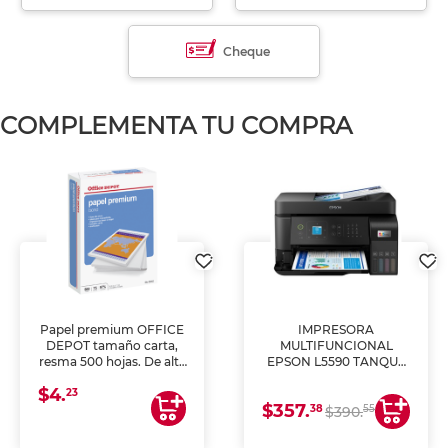
Cheque
COMPLEMENTA TU COMPRA
Papel premium OFFICE
IMPRESORA
DEPOT tamaño carta,
MULTIFUNCIONAL
resma 500 hojas. De alta
EPSON L5590 TANQUE
blancura y acabado
DE TINTA (IMPRIME,
$4.
uniforme, ideal para
COPIA Y ESCANEA)
23
$357.
impresoras de inyección
38
55
$390.
de tinta y láser,
fotocopiadoras y uso