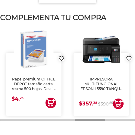
COMPLEMENTA TU COMPRA
Papel premium OFFICE
IMPRESORA
DEPOT tamaño carta,
MULTIFUNCIONAL
resma 500 hojas. De alta
EPSON L5590 TANQUE
blancura y acabado
DE TINTA (IMPRIME,
$4.
uniforme, ideal para
COPIA Y ESCANEA)
23
$357.
impresoras de inyección
38
55
$390.
de tinta y láser,
fotocopiadoras y uso
general de oficina.