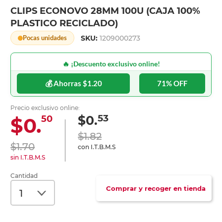
CLIPS ECONOVO 28MM 100U (CAJA 100%
PLASTICO RECICLADO)
SKU:
1209000273
Pocas unidades
🔥 ¡Descuento exclusivo online!
💰 Ahorras $1.20
71% OFF
Precio exclusivo online:
53
$0.
$0.
50
$1.82
$1.70
con I.T.B.M.S
sin I.T.B.M.S
Cantidad
Comprar y recoger en tienda