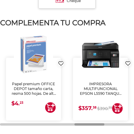
Cheque
COMPLEMENTA TU COMPRA
Papel premium OFFICE
IMPRESORA
DEPOT tamaño carta,
MULTIFUNCIONAL
resma 500 hojas. De alta
EPSON L5590 TANQUE
blancura y acabado
DE TINTA (IMPRIME,
$4.
uniforme, ideal para
COPIA Y ESCANEA)
23
$357.
impresoras de inyección
38
55
$390.
de tinta y láser,
fotocopiadoras y uso
general de oficina.