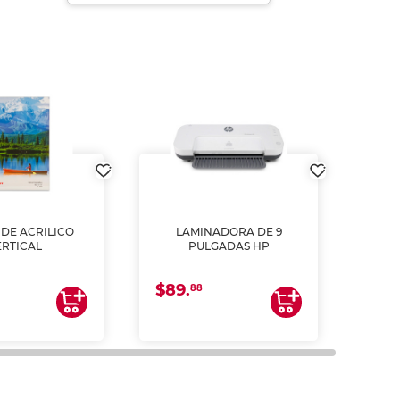
DE ACRILICO
LAMINADORA DE 9
Pap
ERTICAL
PULGADAS HP
DE
resm
b
$89.
$4.
un
88
2
impre
tinta 
y us