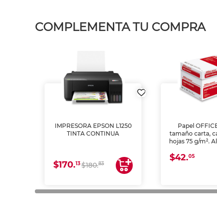
COMPLEMENTA TU COMPRA
IMPRESORA EPSON L1250
Papel OFFIC
TINTA CONTINUA
tamaño carta, c
hojas 75 g/m². A
y opacidad para
$42.
láser e inkjet.
05
$170.
13
83
$180.
impresión de a
en oficinas y 