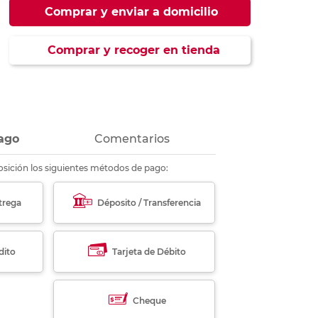
ás
ás
ás
ás
Comprar y enviar a domicilio
Comprar y recoger en tienda
ago
Comentarios
sición los siguientes métodos de pago:
trega
Déposito / Transferencia
dito
Tarjeta de Débito
Cheque