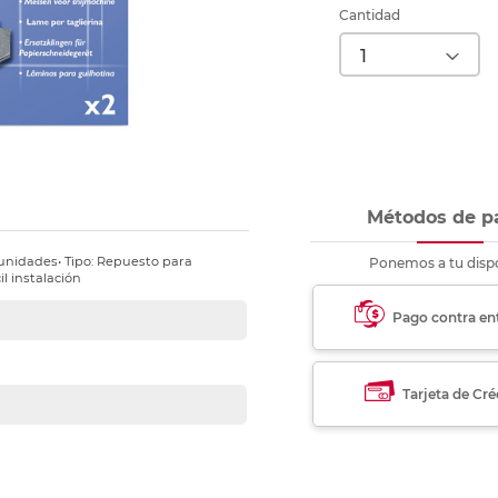
nkjet y láser
Ver más
Ver más
Ver más
Ver m
Ver m
Ver m
Ver m
Cantidad
para carpeta
Ver más
Métodos de p
 unidades• Tipo: Repuesto para
Ponemos a tu dispo
il instalación
Pago contra en
Tarjeta de Cré