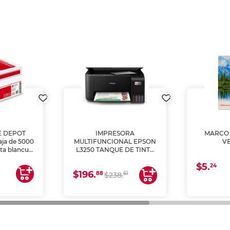
E DEPOT
IMPRESORA
MARCO 
aja de 5000
MULTIFUNCIONAL EPSON
V
lta blancura
L3250 TANQUE DE TINTA
 impresoras
(IMPRIME, COPIA Y
$5.
 Ideal para
ESCANEA)
24
$196.
88
61
lto volumen
$238.
negocios.