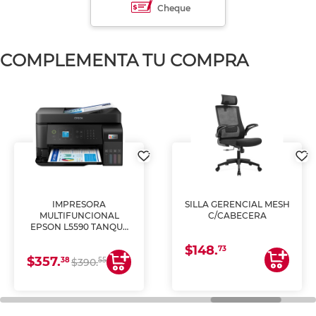
Cheque
COMPLEMENTA TU COMPRA
IMPRESORA
SILLA GERENCIAL MESH
MULTIFUNCIONAL
C/CABECERA
EPSON L5590 TANQUE
DE TINTA (IMPRIME,
$148.
COPIA Y ESCANEA)
73
$357.
38
55
$390.