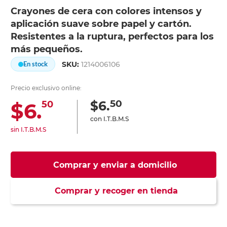
Crayones de cera con colores intensos y
aplicación suave sobre papel y cartón.
Resistentes a la ruptura, perfectos para los
más pequeños.
SKU:
1214006106
En stock
Precio exclusivo online:
50
$6.
$6.
50
con I.T.B.M.S
sin I.T.B.M.S
Comprar y enviar a domicilio
Comprar y recoger en tienda