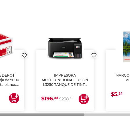
E DEPOT
IMPRESORA
MARCO 
aja de 5000
MULTIFUNCIONAL EPSON
V
lta blancura
L3250 TANQUE DE TINTA
 impresoras
(IMPRIME, COPIA Y
$5.
 Ideal para
ESCANEA)
24
$196.
88
61
lto volumen
$238.
negocios.