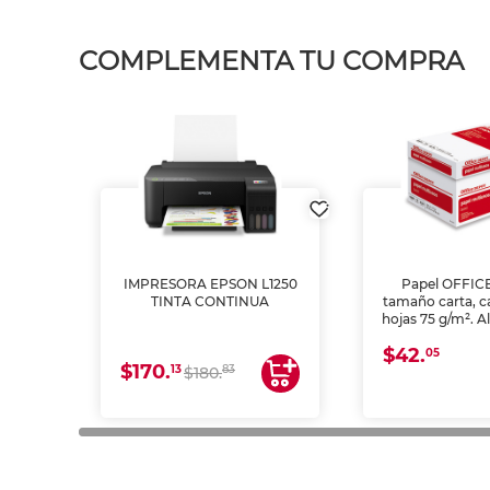
COMPLEMENTA TU COMPRA
IMPRESORA EPSON L1250
Papel OFFIC
TINTA CONTINUA
tamaño carta, c
hojas 75 g/m². A
y opacidad para
$42.
láser e inkjet.
05
$170.
13
83
$180.
impresión de a
en oficinas y 