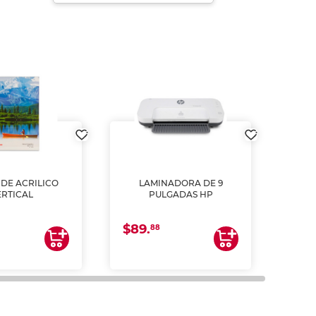
DE ACRILICO
LAMINADORA DE 9
Pap
ERTICAL
PULGADAS HP
DE
resm
b
$89.
$4.
un
88
2
impre
tinta 
y us