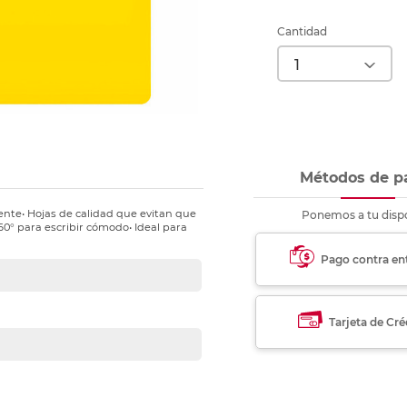
nkjet y láser
Ver más
Ver más
Ver más
Ver m
Ver m
Ver m
Ver m
para carpeta
Cantidad
Ver más
Métodos de p
ente• Hojas de calidad que evitan que
Ponemos a tu dispo
360° para escribir cómodo• Ideal para
Pago contra en
Tarjeta de Cré