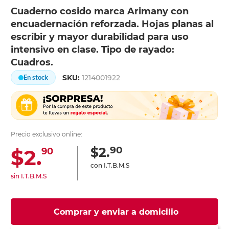
Cuaderno cosido marca Arimany con
encuadernación reforzada. Hojas planas al
escribir y mayor durabilidad para uso
intensivo en clase. Tipo de rayado:
Cuadros.
SKU:
1214001922
En stock
Precio exclusivo online:
90
$2.
$2.
90
con I.T.B.M.S
sin I.T.B.M.S
Comprar y enviar a domicilio