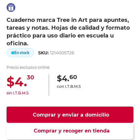
Cuaderno marca Tree in Art para apuntes,
tareas y notas. Hojas de calidad y formato
práctico para uso diario en escuela u
oficina.
SKU:
1214005726
En stock
Precio exclusivo online:
60
$4.
$4.
30
con I.T.B.M.S
sin I.T.B.M.S
Comprar y enviar a domicilio
Comprar y recoger en tienda