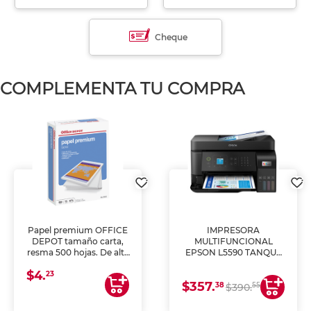
Cheque
COMPLEMENTA TU COMPRA
Papel premium OFFICE
IMPRESORA
DEPOT tamaño carta,
MULTIFUNCIONAL
resma 500 hojas. De alta
EPSON L5590 TANQUE
blancura y acabado
DE TINTA (IMPRIME,
$4.
uniforme, ideal para
COPIA Y ESCANEA)
23
$357.
impresoras de inyección
38
55
$390.
de tinta y láser,
fotocopiadoras y uso