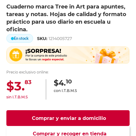
Cuaderno marca Tree in Art para apuntes,
tareas y notas. Hojas de calidad y formato
práctico para uso diario en escuela u
oficina.
SKU:
1214005727
En stock
Precio exclusivo online:
10
$4.
$3.
83
con I.T.B.M.S
sin I.T.B.M.S
Comprar y enviar a domicilio
Comprar y recoger en tienda