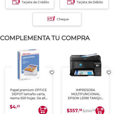
Tarjeta de Crédito
Tarjeta de Débito
Cheque
COMPLEMENTA TU COMPRA
Papel premium OFFICE
IMPRESORA
DEPOT tamaño carta,
MULTIFUNCIONAL
resma 500 hojas. De alta
EPSON L5590 TANQUE
blancura y acabado
DE TINTA (IMPRIME,
$4.
uniforme, ideal para
COPIA Y ESCANEA)
23
$357.
impresoras de inyección
38
55
$390.