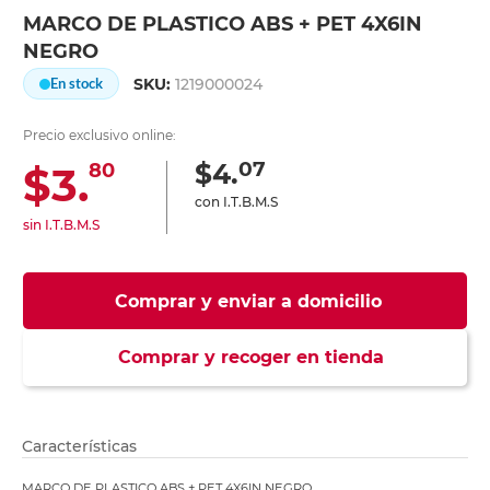
MARCO DE PLASTICO ABS + PET 4X6IN
NEGRO
SKU:
1219000024
En stock
Precio exclusivo online:
07
$4.
$3.
80
con I.T.B.M.S
sin I.T.B.M.S
Comprar y enviar a domicilio
Comprar y recoger en tienda
Características
MARCO DE PLASTICO ABS + PET 4X6IN NEGRO