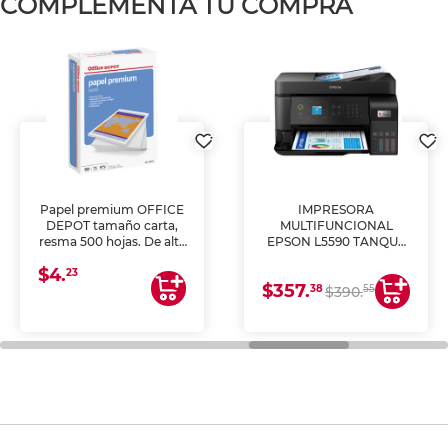
COMPLEMENTA TU COMPRA
Papel premium OFFICE
IMPRESORA
DEPOT tamaño carta,
MULTIFUNCIONAL
resma 500 hojas. De alta
EPSON L5590 TANQUE
blancura y acabado
DE TINTA (IMPRIME,
$4.
uniforme, ideal para
COPIA Y ESCANEA)
23
$357.
impresoras de inyección
38
55
$390.
de tinta y láser,
fotocopiadoras y uso
general de oficina.