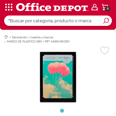
0
Ingresar Codigo Pos
Decoración
Cuadros y marcos
MARCO DE PLASTICO ABS + PET 4X6IN NEGRO